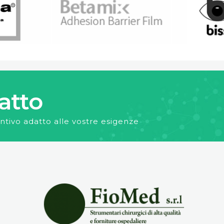
atto
ntivo adatto alle vostre esigenze