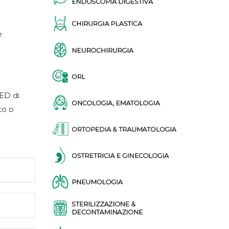
e
MED di
to o