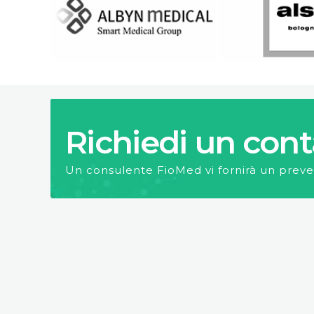
Richiedi un cont
Un consulente FioMed vi fornirà un preve