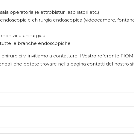
ala operatoria (elettrobisturi, aspiratori etc.)
di endoscopia e chirurgia endoscopica (videocamere, fontan
rumentario chirurgico
er tutte le branche endoscopiche
chirurgici vi invitiamo a contattare il Vostro referente FIO
iendali che potete trovare nella
pagina contatti
del nostro si